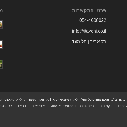
פרטי התקשרות
מא
054-4608022
info@itaychi.co.il
תל אביב | תל מונד
לצה בלבד ואינם מהווים כל תחליף לייעוץ מקצועי רפואי | כל הזכויות שמורות - © איתי ליפינר-
סינית
דיקור סיני
תזונה סינית
אלופציה אראטה
פסוריאזיס
הרפס
גיל המעב