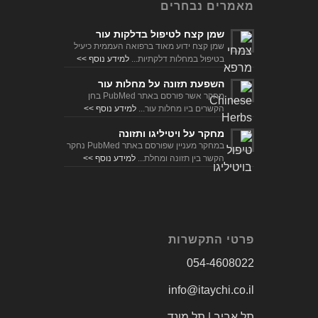
שמן קצח לטיפול בדלקות עור
שמן קצח ידוע מאוד ברפואה העממית כיעיל
בטיפול במחלות דלקתיות...
למידע נוסף >>
השפעת תזונה על מחלות עור
מחקר אשר פורסם באתר PubMed בחן
הקשרים ביו מחלות עור...
למידע נוסף >>
מחקר על ויטיליגו ותזונה
במחקר מעניין שפורסם באתר PubMed נחקר
הקשר בין תזונה ומחלת...
למידע נוסף >>
פרטי התקשרות
054-4608022
info@itaychi.co.il
תל אביב | תל מונד