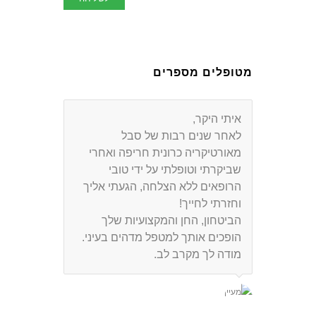
מטופלים מספרים
איתי היקר,
כשאומרים שמטפל טוב הוא מטפל
לחיים, מתכוונים אליך!
לאחר שנים רבות של סבל
מאורטיקריה כרונית חריפה ואחרי
תודה על שהחזרת לנו את האנרגיות
שביקרתי וטופלתי על ידי טובי
שהיו חסרות לנו, תודה על הצבע
הרופאים ללא הצלחה, הגעתי אליך
שהחזרת לנו לפנים ובעיקר תודה על
וחזרתי לחייך!
טיפול מסור ואוהב שנתת לי ולילדים.
הביטחון, החן והמקצועיות שלך
הופכים אותך למטפל מדהים בעיני.
מודה לך מקרב לב.
גילי והילדים אורי וסיון