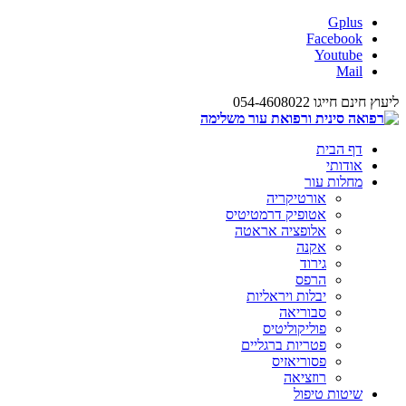
Gplus
Facebook
Youtube
Mail
ליעוץ חינם חייגו 054-4608022
דף הבית
אודותי
מחלות עור
אורטיקריה
אטופיק דרמטיטיס
אלופציה אראטה
אקנה
גירוד
הרפס
יבלות ויראליות
סבוריאה
פוליקוליטיס
פטריות ברגליים
פסוריאזיס
רוזציאה
שיטות טיפול