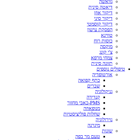
גוואשה
דיאטה סינית
דיקור אוזן
דיקור סיני
דיקור קוסמטי
הפסקת עישון
טווינא
כוסות רוח
מוקסה
צ'י קונג
צמחי מרפא
תזונה סינית
טיפולים נוספים
אורטופדיה
כתף קפואה
שברים
גניקולוגיה
קנדידה
PMS-כאבי מחזור
מנופאוזה
שחלות פוליציסטיות
נוירולוגיה
מיגרנה
שונות
טעם מר בפה