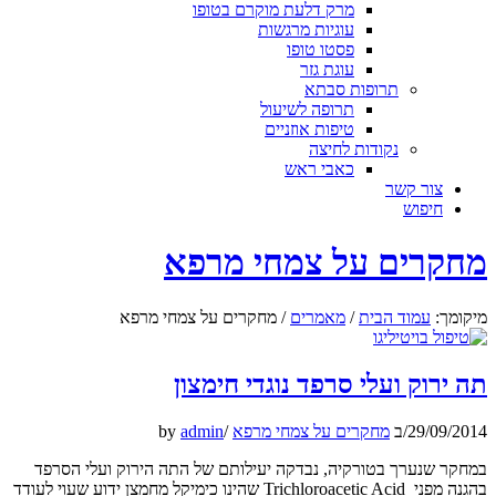
מרק דלעת מוקרם בטופו
עוגיות מרגשות
פסטו טופו
עוגת גזר
תרופות סבתא
תרופה לשיעול
טיפות אוזניים
נקודות לחיצה
כאבי ראש
צור קשר
חיפוש
מחקרים על צמחי מרפא
מיקומך:
עמוד הבית
/
מאמרים
/
מחקרים על צמחי מרפא
תה ירוק ועלי סרפד נוגדי חימצון
29/09/2014
/
ב
מחקרים על צמחי מרפא
/
admin
by
במחקר שנערך בטורקיה, נבדקה יעילותם של התה הירוק ועלי הסרפד
בהגנה מפני Trichloroacetic Acid שהינו כימיקל מחמצן ידוע שעוי לעודד