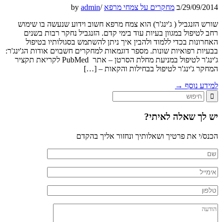
29/09/2014
/
ב
מחקרים על צמחי מרפא
/
admin
by
שורש הזנגביל ( ג'ינג'ר) הוא צמח מרפא חשוב וידוע שנעשה בו שימוש
רחב לטיפול במגוון בעיות עוד בימי קדם. הזנגביל נחקר רבות בשנים
האחרונות בכדי ללמוד ולהבין איך ניתן להשתמש בסגולותיו בטיפול
בבעיות רפואיות שונות. מספר דוגמאות למחקרים חשבוים אודות הג'ינג'ר:
ג'ינג'ר לטיפול במניעת מחלת הסרטן – אתר PubMed לקריאת תקציר
המחקר ג'ינג'ר לטיפול בבחילות והקאות – […]
למידע נוסף
→
יש לך שאלה לאיתי?
הכנס/י את פרטיך ושאלותיך ונחזור אליך בהקדם