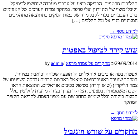
תהליכים סרטניים. הבדיקה בוצע על עכברי מעבדה שנחשפו לכימיקל
וקיבלו מיצוי של תה ירוק ועלי סרפד. במחקר נמדדו הערכים של האנזימים
בדם העכברים בכדי לקבל מדד של כמות הנזקים כתתוצאה מתהליכים
חמצוניים בגוף אל מול תהלכים […]
למידע נוסף
→
שוש קירח לטיפול באפטות
29/09/2014
/
ב
מחקרים על צמחי מרפא
/
admin
by
אפטות בפה או כיבים אוראליים הן תופעה שכיחה וכואבת במיוחד.
במחקר שנערך באוניברסיטת סיאטל בארצות הברית נבדקה השפעתו של
צמח הליקריץ (שוש קירח) בטיפול בכיבים אוראליים. התוצאות הראו
הטבה משמעותית בפצעים. המחקר נערך בצורה מדעית לחלוטין כולל
קבוצת ביקורת וכלל שימוש בתחבושת עם מציוי הצמח. לקריאת תקציר
המחקר
למידע נוסף
→
מחקרים על שורש הזנגביל