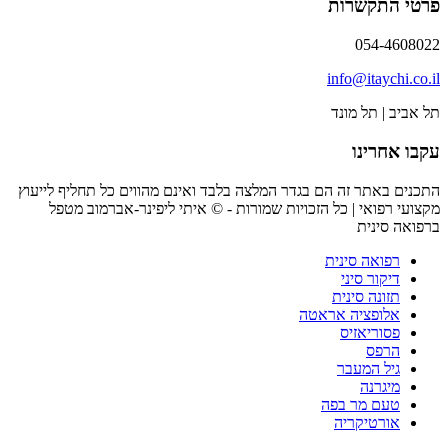
פרטי התקשרות
054-4608022
info@itaychi.co.il
תל אביב | תל מונד
עקבו אחרינו
התכנים באתר זה הם בגדר המלצה בלבד ואינם מהווים כל תחליף לייעוץ
מקצועי רפואי | כל הזכויות שמורות - © איתי ליפינר-אברמוב מטפל
ברפואה סינית
רפואה סינית
דיקור סיני
תזונה סינית
אלופציה אראטה
פסוריאזיס
הרפס
גיל המעבר
מיגרנה
טעם מר בפה
אורטיקריה