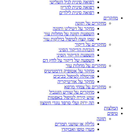
רפואה סינית לגיל השלישי
רפואה סינית להריון
רפואה סינית לילדים
מחקרים
מחקרים על תזונה
מחקר על ויטיליגו ותזונה
השפעת תזונה על מחלות עור
שמן קצח לטיפול בדלקות עור
מחקרים על דיקור
הוכחת הדיקור הסיני
השפעת הדיקור הסיני
השפעה של דיקור על לחץ דם
מחקרים על מחלות עור
מחקר על אטופיק דרמטיטיס
פורמולה לטיפול בכיבים
מחקר על אורטיקריה
מחקרים על צמחי מרפא
מחקרים על שורש הזנגביל
שוש קירח לטיפול באפטות
תה ירוק ועלי סרפד נוגדי חימצון
המלצות
טיפים
תזונה
גלילה או שושני תמרים
מעדן טופו ואבוקדו