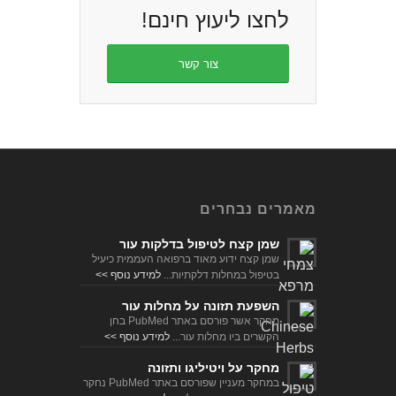
צור קשר
מאמרים נבחרים
שמן קצח לטיפול בדלקות עור
שמן קצח ידוע מאוד ברפואה העממית כיעיל
בטיפול במחלות דלקתיות...
למידע נוסף >>
השפעת תזונה על מחלות עור
מחקר אשר פורסם באתר PubMed בחן
הקשרים ביו מחלות עור...
למידע נוסף >>
מחקר על ויטיליגו ותזונה
במחקר מעניין שפורסם באתר PubMed נחקר
הקשר בין תזונה ומחלת...
למידע נוסף >>