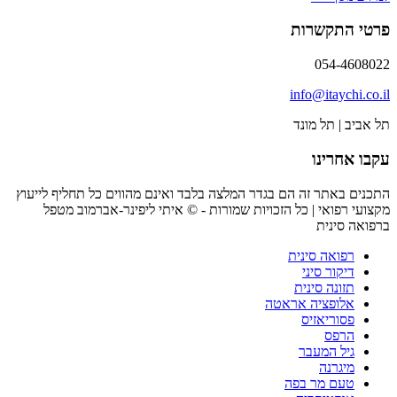
פרטי התקשרות
054-4608022
info@itaychi.co.il
תל אביב | תל מונד
עקבו אחרינו
התכנים באתר זה הם בגדר המלצה בלבד ואינם מהווים כל תחליף לייעוץ
מקצועי רפואי | כל הזכויות שמורות - © איתי ליפינר-אברמוב מטפל
ברפואה סינית
רפואה סינית
דיקור סיני
תזונה סינית
אלופציה אראטה
פסוריאזיס
הרפס
גיל המעבר
מיגרנה
טעם מר בפה