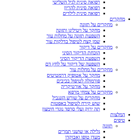
רפואה סינית לגיל השלישי
רפואה סינית להריון
רפואה סינית לילדים
מחקרים
מחקרים על תזונה
מחקר על ויטיליגו ותזונה
השפעת תזונה על מחלות עור
שמן קצח לטיפול בדלקות עור
מחקרים על דיקור
הוכחת הדיקור הסיני
השפעת הדיקור הסיני
השפעה של דיקור על לחץ דם
מחקרים על מחלות עור
מחקר על אטופיק דרמטיטיס
פורמולה לטיפול בכיבים
מחקר על אורטיקריה
מחקרים על צמחי מרפא
מחקרים על שורש הזנגביל
שוש קירח לטיפול באפטות
תה ירוק ועלי סרפד נוגדי חימצון
המלצות
טיפים
תזונה
גלילה או שושני תמרים
מעדן טופו ואבוקדו