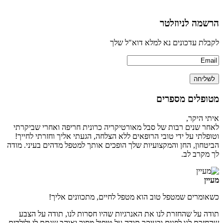
הרשמה לניוזלטר
לקבלת עדכונים נא למלא דוא"ל שלך
מטופלים מספרים
איתי היקר,
לאחר שנים רבות של סבל מאורטיקריה כרונית חריפה ואחרי שביקרתי
וטופלתי על ידי טובי הרופאים ללא הצלחה, הגעתי אליך וחזרתי לחייך!
הביטחון, החן והמקצועיות שלך הופכים אותך למטפל מדהים בעיני. מודה
לך מקרב לב.
מעיין
כשאומרים שמטפל טוב הוא מטפל לחיים, מתכוונים אליך!
תודה על שהחזרת לנו את האנרגיות שהיו חסרות לנו, תודה על הצבע
שהחזרת לנו לפנים ובעיקר תודה על טיפול מסור ואוהב שנתת לי ולילדים.