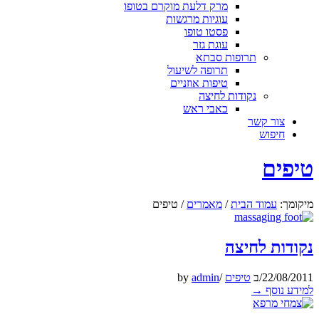
מרק דלעת מוקרם בטופו
עוגיות מרגשות
פסטו טופו
עוגת גזר
תרופות סבתא
תרופה לשיעול
טיפות אוזניים
נקודות לחיצה
כאבי ראש
צור קשר
חיפוש
טיפים
מיקומך:
עמוד הבית
/
מאמרים
/
טיפים
נקודות לחיצה
22/08/2011
/
ב
טיפים
/
admin
by
למידע נוסף
→