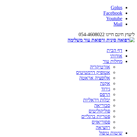
Gplus
Facebook
Youtube
Mail
ליעוץ חינם חייגו 054-4608022
דף הבית
אודותי
מחלות עור
אורטיקריה
אטופיק דרמטיטיס
אלופציה אראטה
אקנה
גירוד
הרפס
יבלות ויראליות
סבוריאה
פוליקוליטיס
פטריות ברגליים
פסוריאזיס
רוזציאה
שיטות טיפול