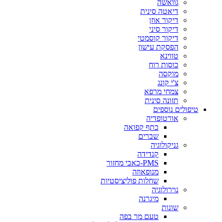
גוואשה
דיאטה סינית
דיקור אוזן
דיקור סיני
דיקור קוסמטי
הפסקת עישון
טווינא
כוסות רוח
מוקסה
צ'י קונג
צמחי מרפא
תזונה סינית
טיפולים נוספים
אורטופדיה
כתף קפואה
שברים
גניקולוגיה
קנדידה
PMS-כאבי מחזור
מנופאוזה
שחלות פוליציסטיות
נוירולוגיה
מיגרנה
שונות
טעם מר בפה