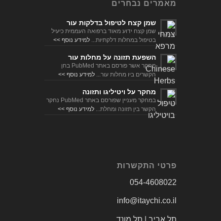
שמן קצח ידוע מאוד ברפואה העממית כיעיל
בטיפול במחלות דלקתיות...
למידע נוסף >>
השפעת תזונה על מחלות עור
מחקר אשר פורסם באתר PubMed בחן
הקשרים ביו מחלות עור...
למידע נוסף >>
מחקר על ויטיליגו ותזונה
במחקר מעניין שפורסם באתר PubMed נחקר
הקשר בין תזונה ומחלת...
למידע נוסף >>
פרטי התקשרות
054-4608022
info@itaychi.co.il
תל אביב | תל מונד