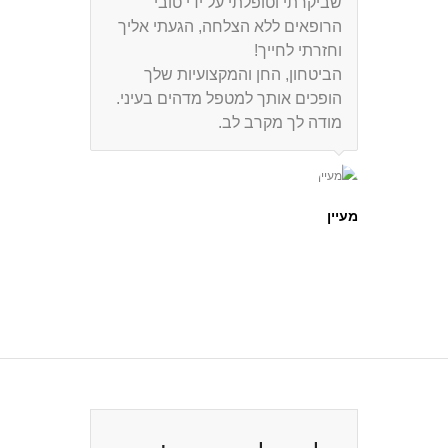
שביקרתי וטופלתי על ידי טובי
שהיו חסרות לנו, תודה על הצבע
הרופאים ללא הצלחה, הגעתי אליך
שהחזרת לנו לפנים ובעיקר תודה על
וחזרתי לחייך!
טיפול מסור ואוהב שנתת לי ולילדים.
הביטחון, החן והמקצועיות שלך
הופכים אותך למטפל מדהים בעיני.
מודה לך מקרב לב.
גילי והילדים אורי וסיון
מעיין
לחצו ליעוץ חינם!
צור קשר