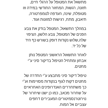
מתשאל את המטופל על הרגלי חיים,
תזונה, רגשות, המחזור החודשי במידה וזו
מטופלת, שינה, העדפה לטמפרטורה,
תיאבון, מתח, רגישות למזונות ועוד.
במהלך התשאול, המטפל בודק את צבע
הפנים של המטופל, צבע הלשון, הציפוי
שלה,שלוש נקודות דופק בשורש כף היד
של כל יד.
לאחר התשאול הראשוני המטפל נותן
אבחון ומתחיל הטיפול בדיקור סיני ע"י
מחטים.
טיפול דיקור סיני מתבצע ע"י החדרה של
מחטים דקות לגוף בנקודות מסויימות וע"י
כך משתחררים האנדרופינים האחראיים
על שחרור מכאב, כמו כן ישנו שיחרור של
נוירוטרנסמיטורים המעבירים דחפים
עצביים אל המוח.