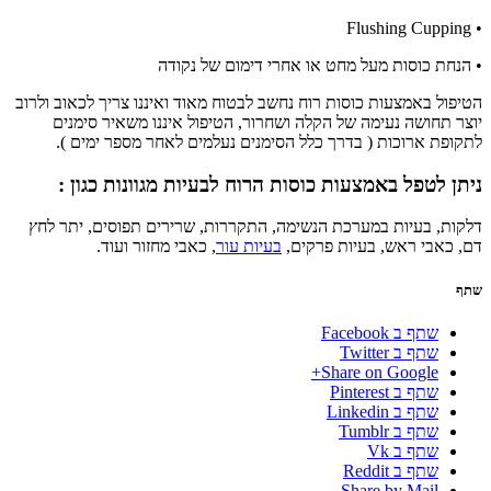
• Flushing Cupping
• הנחת כוסות מעל מחט או אחרי דימום של נקודה
הטיפול באמצעות כוסות רוח נחשב לבטוח מאוד ואיננו צריך לכאוב ולרוב
יוצר תחושה נעימה של הקלה ושחרור, הטיפול איננו משאיר סימנים
לתקופת ארוכות ( בדרך כלל הסימנים נעלמים לאחר מספר ימים ).
ניתן לטפל באמצעות כוסות הרוח לבעיות מגוונות כגון :
דלקות, בעיות במערכת הנשימה, התקררות, שרירים תפוסים, יתר לחץ
דם, כאבי ראש, בעיות פרקים,
בעיות עור
, כאבי מחזור ועוד.
שתף
שתף ב Facebook
שתף ב Twitter
Share on Google+
שתף ב Pinterest
שתף ב Linkedin
שתף ב Tumblr
שתף ב Vk
שתף ב Reddit
Share by Mail