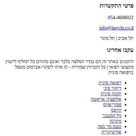
פרטי התקשרות
054-4608022
info@itaychi.co.il
תל אביב | תל מונד
עקבו אחרינו
התכנים באתר זה הם בגדר המלצה בלבד ואינם מהווים כל תחליף לייעוץ
מקצועי רפואי | כל הזכויות שמורות - © איתי ליפינר-אברמוב מטפל
ברפואה סינית
רפואה סינית
דיקור סיני
תזונה סינית
אלופציה אראטה
פסוריאזיס
הרפס
גיל המעבר
מיגרנה
טעם מר בפה
אורטיקריה