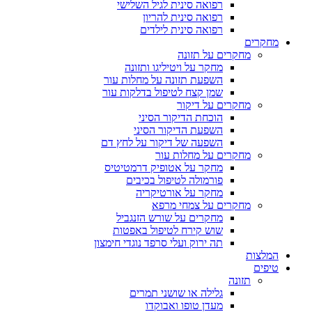
רפואה סינית לגיל השלישי
רפואה סינית להריון
רפואה סינית לילדים
מחקרים
מחקרים על תזונה
מחקר על ויטיליגו ותזונה
השפעת תזונה על מחלות עור
שמן קצח לטיפול בדלקות עור
מחקרים על דיקור
הוכחת הדיקור הסיני
השפעת הדיקור הסיני
השפעה של דיקור על לחץ דם
מחקרים על מחלות עור
מחקר על אטופיק דרמטיטיס
פורמולה לטיפול בכיבים
מחקר על אורטיקריה
מחקרים על צמחי מרפא
מחקרים על שורש הזנגביל
שוש קירח לטיפול באפטות
תה ירוק ועלי סרפד נוגדי חימצון
המלצות
טיפים
תזונה
גלילה או שושני תמרים
מעדן טופו ואבוקדו