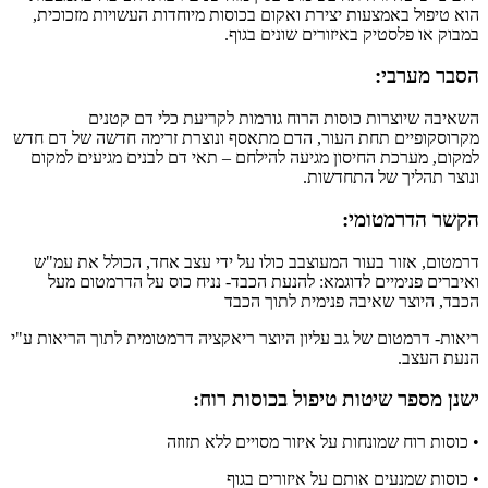
הוא טיפול באמצעות יצירת ואקום בכוסות מיוחדות העשויות מזכוכית,
במבוק או פלסטיק באיזורים שונים בגוף.
הסבר מערבי:
השאיבה שיוצרות כוסות הרוח גורמות לקריעת כלי דם קטנים
מקרוסקופיים תחת העור, הדם מתאסף ונוצרת זרימה חדשה של דם חדש
למקום, מערכת החיסון מגיעה להילחם – תאי דם לבנים מגיעים למקום
ונוצר תהליך של התחדשות.
הקשר הדרמטומי:
דרמטום, אזור בעור המעוצבב כולו על ידי עצב אחד, הכולל את עמ"ש
ואיברים פנימיים לדוגמא: להנעת הכבד- נניח כוס על הדרמטום מעל
הכבד, היוצר שאיבה פנימית לתוך הכבד
ריאות- דרמטום של גב עליון היוצר ריאקציה דרמטומית לתוך הריאות ע"י
הנעת העצב.
ישנן מספר שיטות טיפול בכוסות רוח:
• כוסות רוח שמונחות על איזור מסויים ללא תזוזה
• כוסות שמנעים אותם על איזורים בגוף