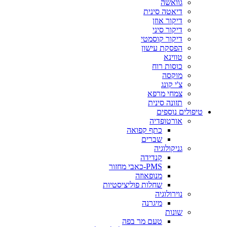
גוואשה
דיאטה סינית
דיקור אוזן
דיקור סיני
דיקור קוסמטי
הפסקת עישון
טווינא
כוסות רוח
מוקסה
צ'י קונג
צמחי מרפא
תזונה סינית
טיפולים נוספים
אורטופדיה
כתף קפואה
שברים
גניקולוגיה
קנדידה
PMS-כאבי מחזור
מנופאוזה
שחלות פוליציסטיות
נוירולוגיה
מיגרנה
שונות
טעם מר בפה