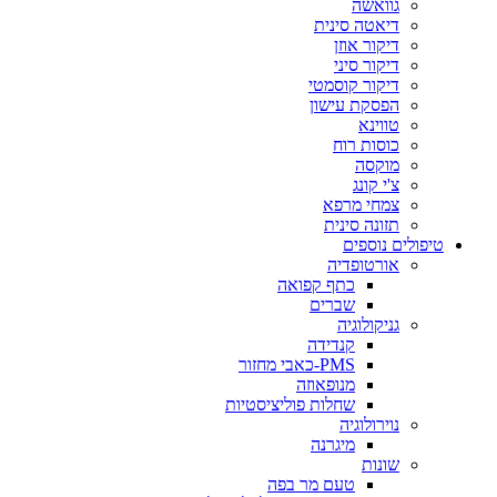
גוואשה
דיאטה סינית
דיקור אוזן
דיקור סיני
דיקור קוסמטי
הפסקת עישון
טווינא
כוסות רוח
מוקסה
צ'י קונג
צמחי מרפא
תזונה סינית
טיפולים נוספים
אורטופדיה
כתף קפואה
שברים
גניקולוגיה
קנדידה
PMS-כאבי מחזור
מנופאוזה
שחלות פוליציסטיות
נוירולוגיה
מיגרנה
שונות
טעם מר בפה