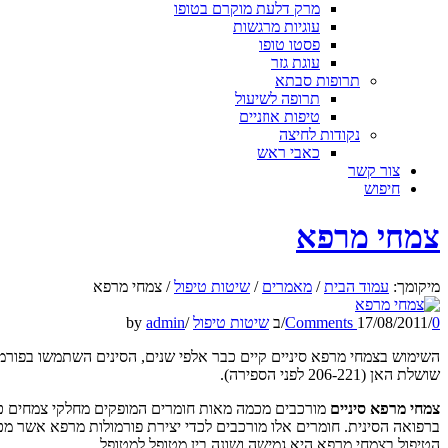
מרק דלעת מוקרם בטופו
עוגיות מרגשות
פסטו טופו
עוגת גזר
תרופות סבתא
תרופה לשיעול
טיפות אוזניים
נקודות לחיצה
כאבי ראש
צור קשר
חיפוש
צמחי מרפא
מיקומך:
עמוד הבית
/
מאמרים
/
שיטות טיפול
/
צמחי מרפא
0 Comments
/
17/08/2011
/
ב
שיטות טיפול
/
admin
by
השימוש בצמחי מרפא סיניים קיים כבר אלפי שנים, הסינים השתמשו בפורמו
שושלת האן (206-221 לפני הספירה).
צמחי מרפא סיניים
מורכבים מכמה מאות חומרים המופקים מחלקי צמחים כגון
ברפואה הסינית. חומרים אלו מורכבים לכדי יצירת פורמולות מרפא אשר מ
הטיפול בצמחי מרפא היא גמישה ושונה בין מטופל למטופל.