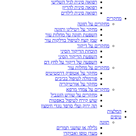
רפואה סינית לגיל השלישי
רפואה סינית להריון
רפואה סינית לילדים
מחקרים
מחקרים על תזונה
מחקר על ויטיליגו ותזונה
השפעת תזונה על מחלות עור
שמן קצח לטיפול בדלקות עור
מחקרים על דיקור
הוכחת הדיקור הסיני
השפעת הדיקור הסיני
השפעה של דיקור על לחץ דם
מחקרים על מחלות עור
מחקר על אטופיק דרמטיטיס
פורמולה לטיפול בכיבים
מחקר על אורטיקריה
מחקרים על צמחי מרפא
מחקרים על שורש הזנגביל
שוש קירח לטיפול באפטות
תה ירוק ועלי סרפד נוגדי חימצון
המלצות
טיפים
תזונה
גלילה או שושני תמרים
מעדן טופו ואבוקדו