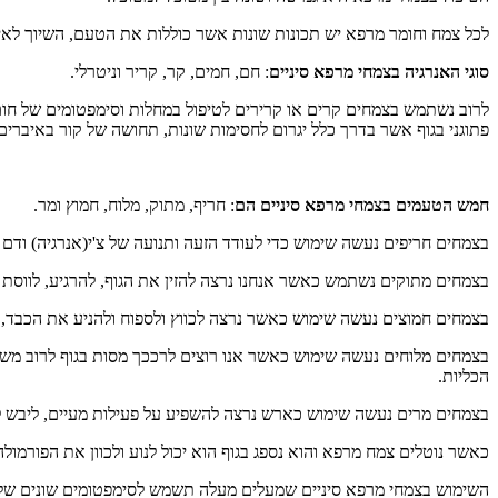
לכל צמח וחומר מרפא יש תכונות שונות אשר כוללות את הטעם, השיוך לאיבר
סוגי האנרגיה בצמחי מרפא סיניים
: חם, חמים, קר, קריר וניטרלי.
לרוב נשתמש בצמחים קרים או קרירים לטיפול במחלות וסימפטומים של חום כ
פתוגני בגוף אשר בדרך כלל יגרום לחסימות שונות, תחושה של קור באיברים 
חמש הטעמים בצמחי מרפא סיניים הם
: חריף, מתוק, מלוח, חמוץ ומר.
בצמחים חריפים נעשה שימוש כדי לעודד הזעה ותנועה של צ'י(אנרגיה) ודם בג
בצמחים מתוקים נשתמש כאשר אנחנו נרצה להזין את הגוף, להרגיע, לווסת פ
בצמחים חמוצים נעשה שימוש כאשר נרצה לכווץ ולספוח ולהניע את הכבד, צמ
בצמחים מלוחים נעשה שימוש כאשר אנו רוצים לרככך מסות בגוף לרוב משתמ
הכליות.
בצמחים מרים נעשה שימוש כארש נרצה להשפיע על פעילות מעיים, ליבש לחות
כאשר נוטלים צמח מרפא והוא נספג בגוף הוא יכול לנוע ולכוון את הפורמולה ל
השימוש בצמחי מרפא סיניים שמעלים מעלה תשמש לסימפטומים שונים של 