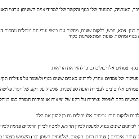
, האנרגיה, התנועה שלו בגוף והקשר שלו למרידיאנים השונים( ערוצי האנרג
גון: צמא, יובש, דלקות שונות, מחלות עם ביטוי עורי חם ומחלות נוספות 
בגוף ומחלות שונות המתאפיינות בקור.
וף. צמחים אלו יכולים גם כן להזין את הריאות.
עילות של צמחים אחרי, להרגיע כאבים שונים בגוף ולשמור על פעילות תקינה
חים אלו טובים לעצירת הזעה ספונטנית, שלשול על רקע של חסר, פליטה לא 
שים בהם לטיפול עצירות על רקע של יציאות או נפיחות חמורה כמו במחלת ג
 ולנקות חום. צמחים אלו יכולים גם כן להזין את הלב.
כיוונים שונים בגוף. למעלה לכיוון הראש, למטה לכיוון הרגליים פנימה לכיוו
צניחת איברים ( צניחת רחם, רקטום, שלפוחית השתן וכו').השמוש בצמחי 