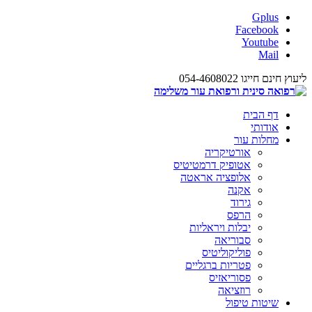
Gplus
Facebook
Youtube
Mail
ליעוץ חינם חייגו 054-4608022
דף הבית
אודותי
מחלות עור
אורטיקריה
אטופיק דרמטיטיס
אלופציה אראטה
אקנה
גירוד
הרפס
יבלות ויראליות
סבוריאה
פוליקוליטיס
פטריות ברגליים
פסוריאזיס
רוזציאה
שיטות טיפול