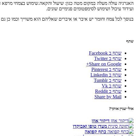
האנרגיה עולה מעלה במקום מטה כגון: שיעול והקאה.שימוש בצמחי מרפא ע
ועידוד עיכול ושימוש לסימפטומים פנימיים שונים.
בנוסך לכל צמח וחומר יש איבר או איברים שאליהם הוא משוייך וכמו כן גם
שתף
שתף ב Facebook
שתף ב Twitter
Share on Google+
שתף ב Pinterest
שתף ב Linkedin
שתף ב Tumblr
שתף ב Vk
שתף ב Reddit
Share by Mail
אולי יעניין אותך?
דיקור אוזן
מעדן טופו ואבוקדו
כתף קפואה