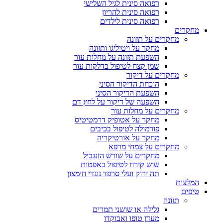
רפואה סינית לגיל השלישי
רפואה סינית להריון
רפואה סינית לילדים
מחקרים
מחקרים על תזונה
מחקר על ויטיליגו ותזונה
השפעת תזונה על מחלות עור
שמן קצח לטיפול בדלקות עור
מחקרים על דיקור
הוכחת הדיקור הסיני
השפעת הדיקור הסיני
השפעה של דיקור על לחץ דם
מחקרים על מחלות עור
מחקר על אטופיק דרמטיטיס
פורמולה לטיפול בכיבים
מחקר על אורטיקריה
מחקרים על צמחי מרפא
מחקרים על שורש הזנגביל
שוש קירח לטיפול באפטות
תה ירוק ועלי סרפד נוגדי חימצון
המלצות
טיפים
תזונה
גלילה או שושני תמרים
מעדן טופו ואבוקדו