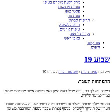
מרק דלעת מוקרם בטופו
עוגיות מרגשות
פסטו טופו
עוגת גזר
תרופות סבתא
תרופה לשיעול
טיפות אוזניים
נקודות לחיצה
כאבי ראש
צור קשר
חיפוש
שבוע 19
מיקומך:
עמוד הבית
/
שבועות הריון
/
שבוע 19
התפתחות העובר:
במידה ויש לך בת, גופה מכיל כעט המון תאי ביציות אשר מרביתם ייעלמו
סמוך למועד הלידה.
התינוק שלך מכוסה בשלב זה בשכבה דקה דמוית שעווה שמונעת מעורו
העדין של תינוקך להיסדק. בנוסף נוצרת שכבר נוספת המורכבת משומן