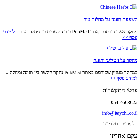
השפעת תזונה על מחלות עור
מחקר אשר פורסם באתר PubMed בחן הקשרים ביו מחלות עור...
למידע
נוסף >>
מחקר על ויטיליגו ותזונה
במחקר מעניין שפורסם באתר PubMed נחקר הקשר בין תזונה ומחלת...
למידע נוסף >>
פרטי התקשרות
054-4608022
info@itaychi.co.il
תל אביב | תל מונד
עקבו אחרינו