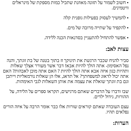
• חשוב לשמור על תזונה מאוזנת שתכיל כמות מספקת של מינראלים
וויטמינים.
• להמשיך לעסוק בפעילות גופנית קלה
• להקפיד על שתייה מרובה של מים.
• אפשר להתחיל להתעניין בסדנאות הכנה ללידה.
עצות לאב:
סביר להניח שכבר הרגשת את תינוקך זז בתוך בטנה של בת זוגתך, והנה
נפל האסימון- אתה הולך להיות אבא! דבר אשר מעורר אצלך שאלות
ותהיות כגון איזה אבא אתה הולך להיות ? האם אתה מוכן לאבהות? האם
אתה יכול לדאוג למשפחתך? אל תדאג, אלו הן שאלות נורמאליות וייתכן
וגם בת זוגתך שואלת את עצמה את אותן השאלות לגבי האימהות.
שבו ודברו על הדברים שאתם מרגישים, תקראו ספרים על הלידה, על
ההורות, גידול ילדים.
עצם העובדה שאתם קוראים שורות אלו כבר אומר הרבה על איזה הורים
נפלאים תהיו.
הערות: