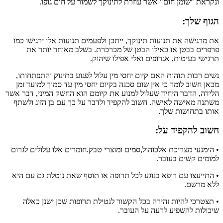
ונקראת "שומן חום" אשר עוזרת לתינוקך לשמור על חום גופו.
הגוף שלך:
את מרגישה את תנועות תינוקך, ייתכן ולפעמים תנועות אלו ירגישו כמו
פרפרים בבטן או כאילו הבטן של מכרכרת. בשלב מאוחר יותר את
תרגישי בעיטות, אגרופים ואלי אפילו שיהוק.
נשים רבות תוהות האם קיום יחסי מין עלול לפגוע בתינוק והתפתחותו,
מכאן חשוב לומר כי אין שום סכנה בקיום יחסי מין עד סמוך למועד זמן
הלידה, הדבר היחיד שעלול למנוע את קיומם הוא החשק המיני, דבר אשר
משתנה מאישה לאישה. חשוב להקפיד ולדבר על כך עם בן הזוג ולשתף
אותו בתחושות שלך.
חשוב להקפיד על:
• הימנעי מצריכת אלכוהול,סמים ומוצרי טבק.חומרים אלו עלולים לגרום
למומים קשים בעובר.
• התייעצו עם רופא בנוגע לכל תרופה או תוסף שאת נוטלת גם עם היא
ללא מרשם.
• תצטרכי להיות זהירה בכל הקשור לנטילת תרופות שכן ישנן כאלה
שיכולות להשפיע לרעה על העובר.