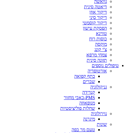
גוואשה
דיאטה סינית
דיקור אוזן
דיקור סיני
דיקור קוסמטי
הפסקת עישון
טווינא
כוסות רוח
מוקסה
צ'י קונג
צמחי מרפא
תזונה סינית
טיפולים נוספים
אורטופדיה
כתף קפואה
שברים
גניקולוגיה
קנדידה
PMS-כאבי מחזור
מנופאוזה
שחלות פוליציסטיות
נוירולוגיה
מיגרנה
שונות
טעם מר בפה