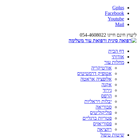
Gplus
Facebook
Youtube
Mail
ליעוץ חינם חייגו 054-4608022
דף הבית
אודותי
מחלות עור
אורטיקריה
אטופיק דרמטיטיס
אלופציה אראטה
אקנה
גירוד
הרפס
יבלות ויראליות
סבוריאה
פוליקוליטיס
פטריות ברגליים
פסוריאזיס
רוזציאה
שיטות טיפול