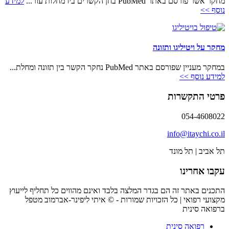
מחקר אשר פורסם באתר PubMed בחן הקשרים ביו מחלות עור...
למידע
נוסף >>
מחקר על ויטיליגו ותזונה
במחקר מעניין שפורסם באתר PubMed נחקר הקשר בין תזונה ומחלת...
למידע נוסף >>
פרטי התקשרות
054-4608022
info@itaychi.co.il
תל אביב | תל מונד
עקבו אחרינו
התכנים באתר זה הם בגדר המלצה בלבד ואינם מהווים כל תחליף לייעוץ
מקצועי רפואי | כל הזכויות שמורות - © איתי ליפינר-אברמוב מטפל
ברפואה סינית
רפואה סינית