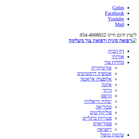
Gplus
Facebook
Youtube
Mail
ליעוץ חינם חייגו 054-4608022
דף הבית
אודותי
מחלות עור
אורטיקריה
אטופיק דרמטיטיס
אלופציה אראטה
אקנה
גירוד
הרפס
יבלות ויראליות
סבוריאה
פוליקוליטיס
פטריות ברגליים
פסוריאזיס
רוזציאה
שיטות טיפול