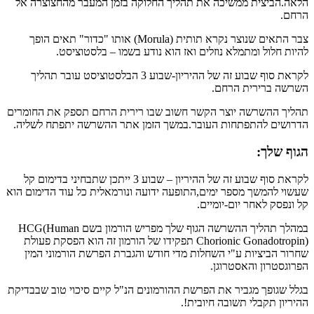
הלאה.הביצית ממשיכה את תהליך החלוקה בזמן המעבר מהחצוצרה אל
הרחם.
צבר התאים שנוצר נקרא תותית (Morula) אותו "כדור" תאים הופך
להיות חלול ומתמלא נוזלים ואז הוא נודע בשמו – בלסטוציסט.
לקראת סוף שבוע זה של ההיריון-שבוע 3 הבלסטוציסט עובר תהליך
השרשה ברירית הרחם.
תהליך ההשרשה יוצר הקשר חשוב שבו רירית הרחם תספק את החומרים
הדרושים להתפתחות העובר.במשך הזמן אתר ההשרשה יתפתח לשליה.
הגוף שלך:
לקראת סוף שבוע זה של ההיריון – שבוע 3 ייתכן שתבחיני בדימום קל
שעשוי להמשך מספר ימים,התופעה ידועה ונורמאלית כל עוד הדימום הוא
קל ונפסק לאחר יום-יומיים.
במהלך תהליך ההשרשה הגוף שלך מפריש הורמון בשם HCG(Human
Chorionic Gonadotropin) תפקידו של הורמון זה הוא הפסקת פעולת
שחרור הביציות ע"י השחלות מדי חודש והגברת הפרשת הורמוני המין
הפרוגסטרון והאסטרוגן.
בגלל שגופך מגביר את הפרשת ההורמונים הנ"ל קיים סיכוי טוב שבבדיקת
ההיריון תקבלי תשובה חיובית!.