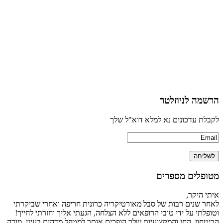
הרשמה לניוזלטר
לקבלת עדכונים נא למלא דוא"ל שלך
מטופלים מספרים
איתי היקר,
לאחר שנים רבות של סבל מאורטיקריה כרונית חריפה ואחרי שביקרתי
וטופלתי על ידי טובי הרופאים ללא הצלחה, הגעתי אליך וחזרתי לחייך!
הביטחון, החן והמקצועיות שלך הופכים אותך למטפל מדהים בעיני. מודה