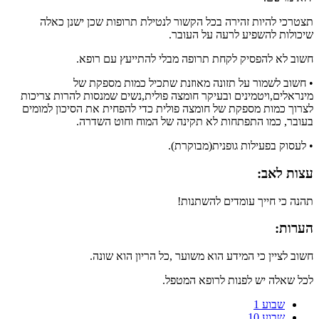
תצטרכי להיות זהירה בכל הקשור לנטילת תרופות שכן ישנן כאלה
שיכולות להשפיע לרעה על העובר.
חשוב לא להפסיק לקחת תרופה מבלי להתייעץ עם רופא.
• חשוב לשמור על תזונה מאוזנת שתכיל כמות מספקת של
מינראלים,ויטמינים ובעיקר חומצה פולית,נשים שמנסות להרות צריכות
לצרוך כמות מספקת של חומצה פולית כדי להפחית את הסיכון למומים
בעובר, כמו התפתחות לא תקינה של המוח וחוט השדרה.
• לעסוק בפעילות גופנית(מבוקרת).
עצות לאב:
תהנה כי חייך עומדים להשתנות!
הערות:
חשוב לציין כי המידע הוא משוער ,כל הריון הוא שונה.
לכל שאלה יש לפנות לרופא המטפל.
שבוע 1
שבוע 10