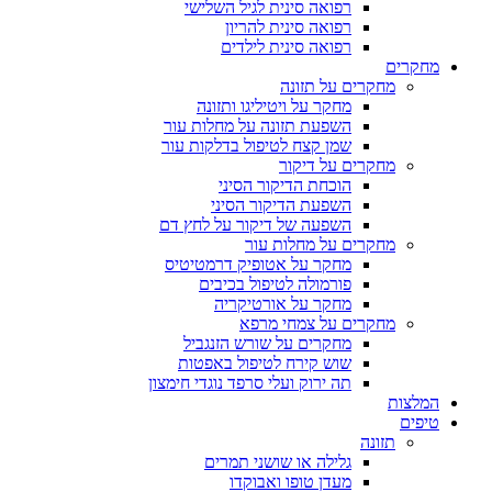
רפואה סינית לגיל השלישי
רפואה סינית להריון
רפואה סינית לילדים
מחקרים
מחקרים על תזונה
מחקר על ויטיליגו ותזונה
השפעת תזונה על מחלות עור
שמן קצח לטיפול בדלקות עור
מחקרים על דיקור
הוכחת הדיקור הסיני
השפעת הדיקור הסיני
השפעה של דיקור על לחץ דם
מחקרים על מחלות עור
מחקר על אטופיק דרמטיטיס
פורמולה לטיפול בכיבים
מחקר על אורטיקריה
מחקרים על צמחי מרפא
מחקרים על שורש הזנגביל
שוש קירח לטיפול באפטות
תה ירוק ועלי סרפד נוגדי חימצון
המלצות
טיפים
תזונה
גלילה או שושני תמרים
מעדן טופו ואבוקדו