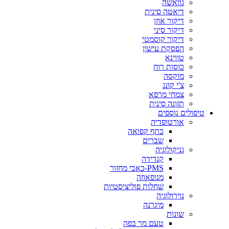
גוואשה
דיאטה סינית
דיקור אוזן
דיקור סיני
דיקור קוסמטי
הפסקת עישון
טווינא
כוסות רוח
מוקסה
צ'י קונג
צמחי מרפא
תזונה סינית
טיפולים נוספים
אורטופדיה
כתף קפואה
שברים
גניקולוגיה
קנדידה
PMS-כאבי מחזור
מנופאוזה
שחלות פוליציסטיות
נוירולוגיה
מיגרנה
שונות
טעם מר בפה