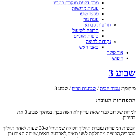
מרק דלעת מוקרם בטופו
עוגיות מרגשות
פסטו טופו
עוגת גזר
תרופות סבתא
תרופה לשיעול
טיפות אוזניים
נקודות לחיצה
כאבי ראש
צור קשר
חיפוש
שבוע 3
מיקומך:
עמוד הבית
/
שבועות הריון
/
שבוע 3
התפתחות העובר:
למרות שקרוב לבדי שאת עדיין לא חשה בכך, במהלך שבוע 3 את
בהיריון.
הביצית המופרית עוברת תהליך חלוקה שמתחיל כ-30 שעות לאחר תהליך
ההפריה,הביצית מתחלקת לשני תאים,לארבעה תאים,שמונה תאים וכן